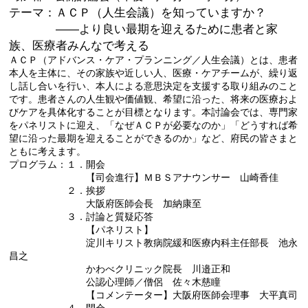
テーマ：ＡＣＰ（人生会議）を知っていますか？
――より良い最期を迎えるために患者と家
族、医療者みんなで考える
ＡＣＰ（アドバンス・ケア・プランニング／人生会議）とは、患者
本人を主体に、その家族や近しい人、医療・ケアチームが、繰り返
し話し合いを行い、本人による意思決定を支援する取り組みのこと
です。患者さんの人生観や価値観、希望に沿った、将来の医療およ
びケアを具体化することが目標となります。本討論会では、専門家
をパネリストに迎え、「なぜＡＣＰが必要なのか」「どうすれば希
望に沿った最期を迎えることができるのか」など、府民の皆さまと
ともに考えます。
プログラム：１．開会
【司会進行】ＭＢＳアナウンサー 山崎香佳
２．挨拶
大阪府医師会長 加納康至
３．討論と質疑応答
【パネリスト】
淀川キリスト教病院緩和医療内科主任部長 池永
昌之
かわべクリニック院長 川邉正和
公認心理師／僧侶 佐々木慈瞳
【コメンテーター】大阪府医師会理事 大平真司