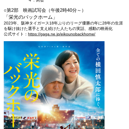
４．閉会
○第2部 映画試写会（午後2時40分～）
「栄光のバックホーム」
2023年、阪神タイガース18年ぶりのリーグ優勝の年に28年の生涯
を駆け抜けた選手と支え続けた人たちの実話、感動の映画化
公式サイト：
https://gaga.ne.jp/eikounobackhome/