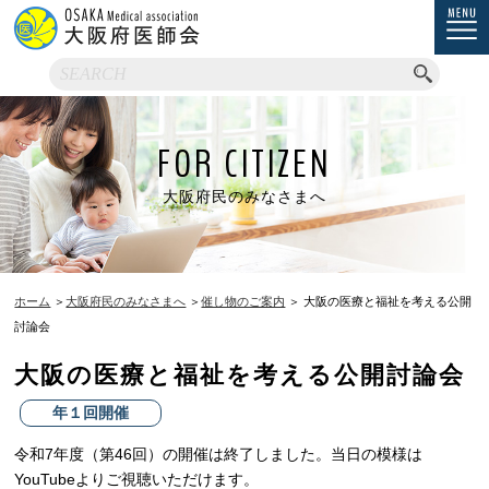
FOR CITIZEN
大阪府民のみなさまへ
ホーム
＞
大阪府民のみなさまへ
＞
催し物のご案内
＞ 大阪の医療と福祉を考える公開
討論会
大阪の医療と福祉を考える公開討論会
年１回開催
令和7年度（第46回）の開催は終了しました。当日の模様は
YouTubeよりご視聴いただけます。