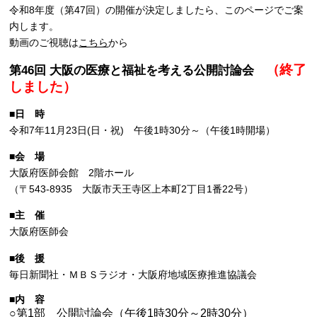
令和8年度（第47回）の開催が決定しましたら、このページでご案
内します。
動画のご視聴は
こちら
から
（終了
第46回 大阪の医療と福祉を考える公開討論会
しました）
■日 時
令和7年11月23日(日・祝) 午後1時30分～（午後1時開場）
■会 場
大阪府医師会館 2階ホール
（〒543-8935 大阪市天王寺区上本町2丁目1番22号）
■主 催
大阪府医師会
■後 援
毎日新聞社・ＭＢＳラジオ・大阪府地域医療推進協議会
■内 容
○第1部 公開討論会（午後1時30分～2時30分）