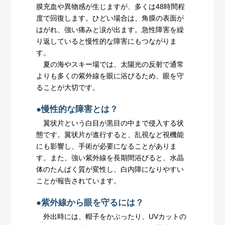
膜充血や異物感が生じますが、多くは48時間程
度で回復します。ひどい場合は、角膜の表面が
はがれ、強い痛みと涙が出ます。急性障害を繰
り返していると慢性的な障害にもつながりま
す。
夏の海やスキー場では、太陽光の反射で通常
よりも多くの紫外線を眼に浴びるため、眼を守
ることが大切です。
●慢性的な障害とは？
翼状片という白目が黒目の中まで侵入する状
態です。翼状片が進行すると、乱視など視機能
にも影響し、手術が必要になることがありま
す。また、強い紫外線を長期間浴びると、水晶
体のたんぱく質が変性し、白内障になりやすい
ことが報告されています。
●紫外線から眼を守るには？
外出時には、帽子をかぶったり、UVカットの