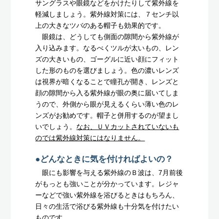
サングラスや眼鏡などをかけたりして紫外線を
軽減しましょう。紫外線対策には、７センチ以
上の大きなツバのある帽子も効果的です。
眼鏡は、どうしても側面の隙間から紫外線が
入り込みます。なるべくツルが太いもの、レン
ズの大きいもの、ゴーグルに近い顔にフィット
した形のものを選びましょう。色の濃いレンズ
は視界が暗くなることで瞳孔が開き、レンズと
顔の隙間から入る紫外線が眼の奥に届いてしま
うので、外側から眼が見えるくらい薄い色のレ
ンズがお勧めです。帽子と併用するのが望まし
いでしょう。
なお、ＵＶカットされていないも
のでは紫外線対策にはなりません。
●どんなときに気を付ければよいの？
眼にも影響を与える紫外線のＢ波は、7月前後
がもっとも強いことが分かっています。レジャ
ーなどで強い紫外線を浴びるときはもちろん、
日々の生活で浴びる紫外線も十分気を付けたい
ものです。