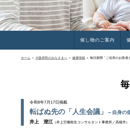
催し物のご案内
ホーム
＞
大阪府民のみなさまへ
＞
健康情報
＞ 毎日新聞「ご近所のお医者
令和8年7月17日掲載
転ばぬ先の「人生会議」
～自身の
井上 澄江
（井上労働衛生コンサルタント事務所／高槻市）