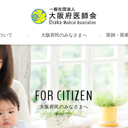
ついて
大阪府民のみなさまへ
医師・医
明書など
催し物のご案内
健康情報
医療機関の検索
府内の郡市区等医師会
関係機関・団体一覧
新着情報・
入会のご案
会員のペー
研修会
会報・府医
在宅医療
介護保険・
日医かかり
日医認定健
母体保護法
ALS大阪
女性（男性
勤務医部会
産業医部会
学校医部会
労災部会
臨床検査精
文書ライブ
FOR CITIZEN
大阪府民のみなさまへ