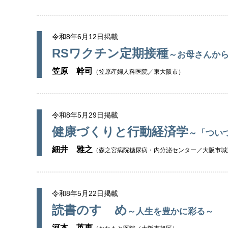
令和8年6月12日掲載
RSワクチン定期接種
～お母さんから
笠原 幹司
（笠原産婦人科医院／東大阪市）
令和8年5月29日掲載
健康づくりと行動経済学
～「つい
細井 雅之
（森之宮病院糖尿病・内分泌センター／大阪市城
令和8年5月22日掲載
読書のすゝめ
～人生を豊かに彩る～
河本 英恵