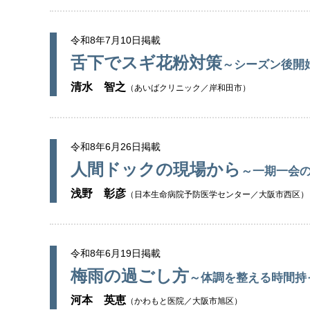
令和8年7月10日掲載
舌下でスギ花粉対策
～シーズン後開
清水 智之
（あいばクリニック／岸和田市）
令和8年6月26日掲載
人間ドックの現場から
～一期一会
浅野 彰彦
（日本生命病院予防医学センター／大阪市西区）
令和8年6月19日掲載
梅雨の過ごし方
～体調を整える時間持
河本 英恵
（かわもと医院／大阪市旭区）