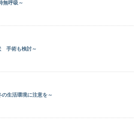
時無呼吸～
状 手術も検討～
冬の生活環境に注意を～