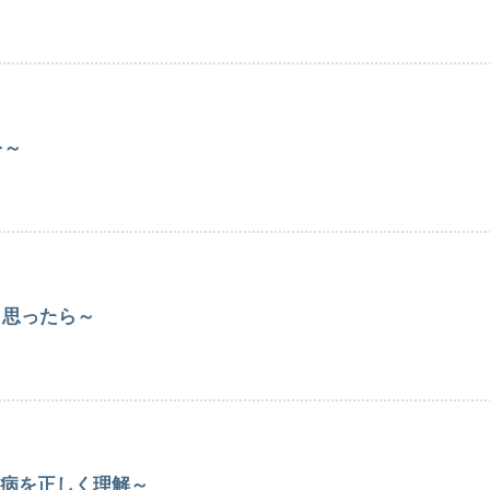
を～
と思ったら～
病を正しく理解～