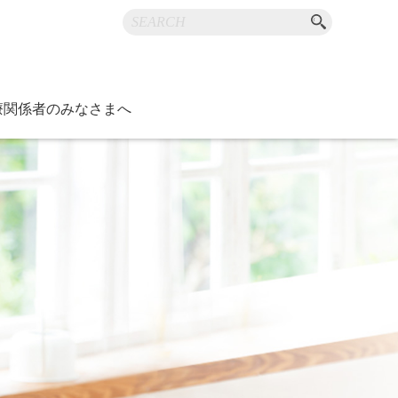
療関係者のみなさまへ
お知らせ
内
ジ
ニュースなど
障害・福祉
つけ医機能研修制度
康スポーツ医
）医師支援事業
度管理調査
ラリ