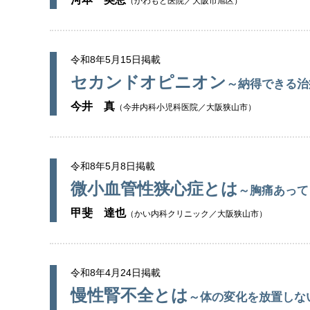
（かわもと医院／大阪市旭区）
令和8年5月15日掲載
セカンドオピニオン
～納得できる治
今井 真
（今井内科小児科医院／大阪狭山市）
令和8年5月8日掲載
微小血管性狭心症とは
～胸痛あって
甲斐 達也
（かい内科クリニック／大阪狭山市）
令和8年4月24日掲載
慢性腎不全とは
～体の変化を放置しな