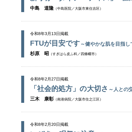
中島 道隆
（中島医院／大阪市東住吉区）
令和8年3月13日掲載
FTUが目安です
～健やかな肌を目指し
杉原 昭
（すぎはら皮ふ科／四條畷市）
令和8年2月27日掲載
「社会的処方」の大切さ
～人との
三木 康彰
（南港病院／大阪市住之江区）
令和8年2月20日掲載