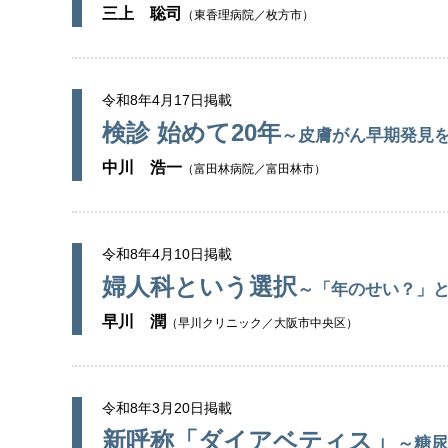
三上 聡司
（東香理病院／枚方市）
令和8年4月17日掲載
検診 始めて20年
～皮膚がん早期発見
中川 浩一
（富田林病院／富田林市）
令和8年4月10日掲載
婦人科という選択
～「年のせい？」
早川 潤
（早川クリニック／大阪市中央区）
令和8年3月20日掲載
新呼称「ダイアベティス」
～糖尿