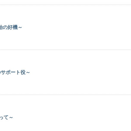
始の好機～
のサポート役～
って～