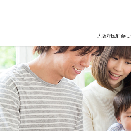
大阪府医師会に
ごあいさつ
役員と定款
主な活動
保健医療センター
看護専門学校各種証