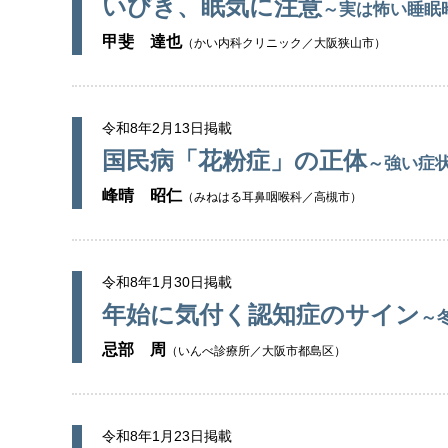
いびき、眠気に注意
～実は怖い睡眠
甲斐 達也
（かい内科クリニック／大阪狭山市）
令和8年2月13日掲載
国民病「花粉症」の正体
～強い症
峰晴 昭仁
（みねはる耳鼻咽喉科／高槻市）
令和8年1月30日掲載
年始に気付く認知症のサイン
～
忌部 周
（いんべ診療所／大阪市都島区）
令和8年1月23日掲載