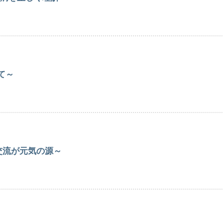
て～
交流が元気の源～