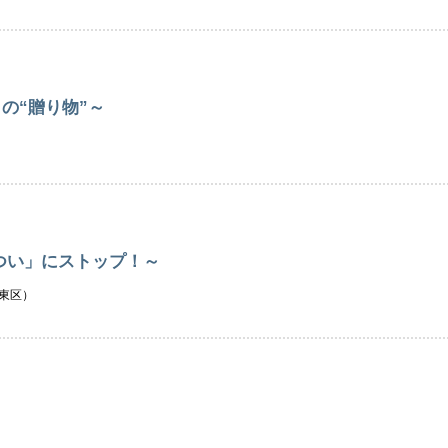
の“贈り物”～
つい」にストップ！～
東区）