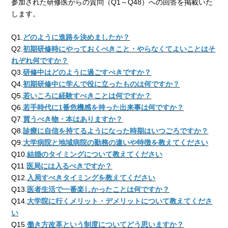
参加された研修医からの質問（Q1～Q48）への回答を掲載いた
します。
Q1.
どのように進路を決めましたか？
Q2.
初期研修時にやっておくべきこと・やらなくてよいことはそ
れぞれ何ですか？
Q3.
研修中はどのように過ごすべきですか？
Q4.
初期研修中に学んで役に立ったものは何ですか？
Q5.
若いころに経験すべきことは何ですか？
Q6.
若手時代に1番危機感を持った出来事は何ですか？
Q7.
買うべき物・本はありますか？
Q8.
診療に自信を持てるようになった時期はいつごろですか？
Q9.
大学病院と地域病院の勤務の違いや特徴を教えてください
Q10.
結婚のタイミングについて教えてください
Q11.
医局には入るべきですか？
Q12.
入局すべきタイミングを教えてください
Q13.
医者生活で一番楽しかったことは何ですか？
Q14.
大学院に行くメリット・デメリットについて教えてくださ
い
Q15.
働き方改革という制度についてどう思いますか？