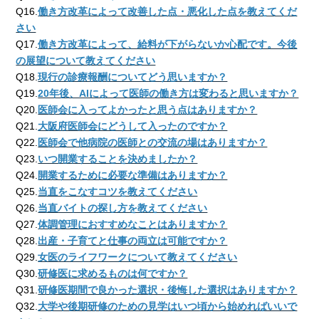
Q16.
働き方改革によって改善した点・悪化した点を教えてくだ
さい
Q17.
働き方改革によって、給料が下がらないか心配です。今後
の展望について教えてください
Q18.
現行の診療報酬についてどう思いますか？
Q19.
20年後、AIによって医師の働き方は変わると思いますか？
Q20.
医師会に入ってよかったと思う点はありますか？
Q21.
大阪府医師会にどうして入ったのですか？
Q22.
医師会で他病院の医師との交流の場はありますか？
Q23.
いつ開業することを決めましたか？
Q24.
開業するために必要な準備はありますか？
Q25.
当直をこなすコツを教えてください
Q26.
当直バイトの探し方を教えてください
Q27.
体調管理におすすめなことはありますか？
Q28.
出産・子育てと仕事の両立は可能ですか？
Q29.
女医のライフワークについて教えてください
Q30.
研修医に求めるものは何ですか？
Q31.
研修医期間で良かった選択・後悔した選択はありますか？
Q32.
大学や後期研修のための見学はいつ頃から始めればいいで