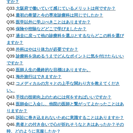
すか？
Q33.
大阪府で働いていて感じているメリットは何ですか？
Q34.
最初の希望と今の専攻診療科は同じでしたか？
Q35.
医学以外に学ぶべきことはありますか？
Q36.
保険や控除などどこで学びましたか？
Q37.
過去に戻って他の診療科を選ぶとするならどこの科を選び
ますか？
Q38.
外科はやはり体力が必要ですか？
Q39.
診療科を決めるうえでどんなポイントに気を付けたらいい
ですか？
Q40.
医師人生の最終的な目標はありますか。
Q41.
海外旅行はできますか？
Q42.
コメディカルの方々との上手な関わり方を教えてくださ
い。
Q43.
手技の技術向上のためには何をすればいいですか？
Q44.
医師会に入会し、他院の医師と繋がってよかったことはあ
りますか？
Q45.
訴訟に巻き込まれないために意識することはありますか？
Q46.
患者との付き合いで心が折れそうなときはあったか？その
時、どのように克服したか？