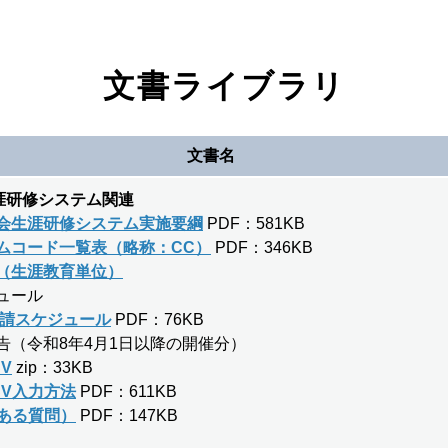
文書ライブラリ
文書名
涯研修システム関連
会生涯研修システム実施要綱
PDF：581KB
ムコード一覧表（略称：CC）
PDF：346KB
（生涯教育単位）
ュール
申請スケジュール
PDF：76KB
（令和8年4月1日以降の開催分）
V
zip：33KB
SV入力方法
PDF：611KB
くある質問）
PDF：147KB