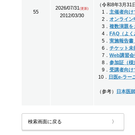
（令和8年3月3
2026/07/31
(更新)
55
1．
主催者向け
2012/03/30
2．
オンライン
3．
複数演題を
4．
FAQ（よ
5．
実施報告書
6．
チケット未
7．
Web講習
8．
参加証
（様
9．
受講者向けマ
10．
日医e-ラ
（参考）
日本医
検索画面に戻る
〉