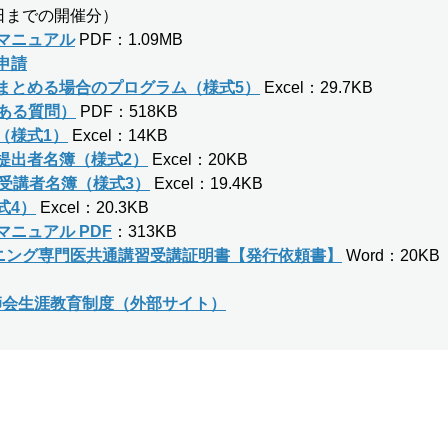
1日までの開催分）
マニュアル
PDF：1.09MB
申請
まとめる場合のプログラム（様式5）
Excel：29.7KB
くある質問）
PDF：518KB
（様式1
）
Excel：14KB
提出者名簿（様式2
）
Excel：20KB
会受講者名簿
（様式3）
Excel：19.4KB
式4）
Excel：20.3KB
ニュアル PDF
：313KB
ーニング専門医共通講習受講証明書【発行依頼書】
Word：20KB
師会生涯教育制度（外部サイト）