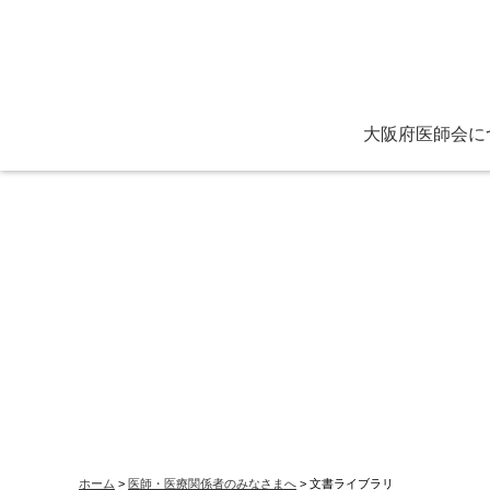
大阪府医師会に
ごあいさつ
役員と定款
主な活動
保健医療センター
看護専門学校各種証
ホーム
>
医師・医療関係者のみなさまへ
> 文書ライブラリ