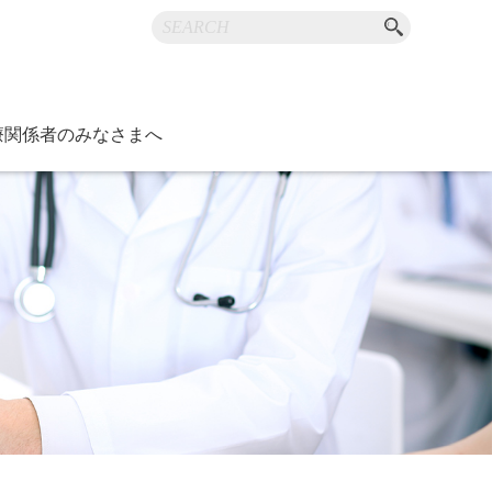
療関係者のみなさまへ
お知らせ
内
ジ
ニュースなど
障害・福祉
つけ医機能研修制度
康スポーツ医
）医師支援事業
度管理調査
ラリ