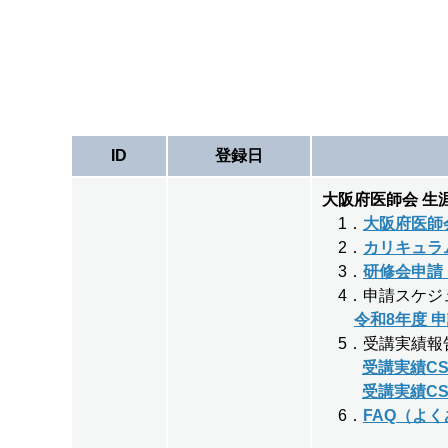
ID
登録日
大阪府医師会 生
1．
大阪府医師
2．
カリキュラ
3．
研修会申請
4．申請スケジ
令和8年度 
5．受講実績報告
受講実績CS
受講実績C
6．
FAQ（よ