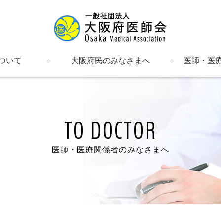
ついて
大阪府民のみなさまへ
医師・医
明書など
催し物のご案内
健康情報
医療機関の検索
府内の郡市区等医師会
関係機関・団体一覧
新着情報・
入会のご案
会員のペー
研修会
会報・府医
在宅医療
介護保険・
日医かかり
日医認定健
母体保護法
ALS大阪
女性（男性
勤務医部会
産業医部会
学校医部会
労災部会
臨床検査精
文書ライブ
TO DOCTOR
医師・医療関係者のみなさまへ