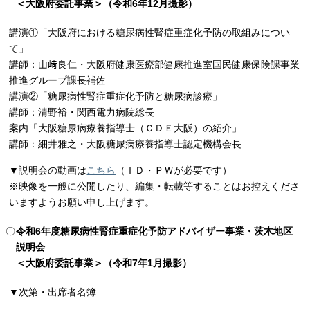
＜大阪府委託事業＞（令和6年12月撮影）
講演①「大阪府における糖尿病性腎症重症化予防の取組みについ
て」
講師：山﨑良仁・大阪府健康医療部健康推進室国民健康保険課事業
推進グループ課長補佐
講演②「糖尿病性腎症重症化予防と糖尿病診療」
講師：清野裕・関西電力病院総長
案内「大阪糖尿病療養指導士（ＣＤＥ大阪）の紹介」
講師：細井雅之・大阪糖尿病療養指導士認定機構会長
▼説明会の動画は
こちら
（ＩＤ・ＰＷが必要です）
※映像を一般に公開したり、編集・転載等することはお控えくださ
いますようお願い申し上げます。
令和6年度糖尿病性腎症重症化予防アドバイザー事業・茨木地区
説明会
＜大阪府委託事業＞（令和7年1月撮影）
▼
次第・出席者名簿