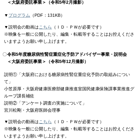
＜大阪府委託事業＞（令和5年2月撮影）
▼
プログラム
（PDF：131KB）
▼説明会の動画は
こちら
（ＩＤ・ＰＷが必要です）
※映像を一般に公開したり、編集・転載等することはお控えくださ
いますようお願い申し上げます。
令和5年度糖尿病性腎症重症化予防アドバイザー事業・説明会
＜大阪府委託事業＞（令和5年12月撮影）
説明①「大阪府における糖尿病性腎症重症化予防の取組みについ
て」
小笠原厚・大阪府健康医療部健康推進室国民健康保険課事業推進グ
ループ課長補佐
説明②「アンケート調査の実施について」
宮川松剛・大阪府医師会理事
▼説明会の動画は
こちら
（ＩＤ・ＰＷが必要です）
※映像を一般に公開したり、編集・転載等することはお控えくださ
いますようお願い申し上げます。