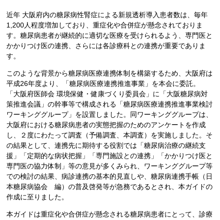
近年 大阪府内の糖尿病性腎症による新規透析導入患者数は、毎年
1,200人程度増加しており、重症化や合併症が懸念されておりま
す。糖尿病患者が継続的に適切な医療を受けられるよう、専門医と
かかりつけ医の連携、さらには各診療科との連携が重要でありま
す。
このような背景から糖尿病医療連携体制を構築するため、大阪府は
平成26年度より、「糖尿病医療連携推進事業」を本会に委託。
「大阪府医師会 環境保健・健康づくり委員会」に「大阪糖尿病対
策推進会議」の幹事等で構成される「糖尿病医療連携推進事業検討
ワーキンググループ」を設置しました。同ワーキンググループは、
大阪府における糖尿病患者の実態把握のためのアンケートを作成
し、２度にわたって調査（予備調査、本調査）を実施しました。そ
の結果として、連携先に期待する役割では「糖尿病治療の継続支
援」「定期的な病状把握」「専門施設との連携」「かかりつけ医と
専門医の協力体制」等の意見が多くみられ、ワーキンググループ等
での検討の結果、病診連携の基本的見直しや、糖尿病連携手帳（日
本糖尿病協会 編）の普及啓発等が急務であるとされ、本ガイドの
作成に至りました。
本ガイドは重症化や合併症が懸念される糖尿病患者にとって、診療