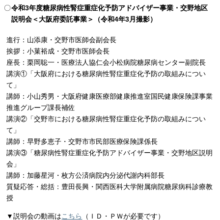
令和3年度糖尿病性腎症重症化予防アドバイザー事業・交野地区
説明会＜大阪府委託事業＞（令和4年3月撮影）
進行：山添康・交野市医師会副会長
挨拶：小菓裕成・交野市医師会長
座長：栗岡聡一・医療法人協仁会小松病院糖尿病センター副院長
講演①「大阪府における糖尿病性腎症重症化予防の取組みについ
て」
講師：小山秀男・大阪府健康医療部健康推進室国民健康保険課事業
推進グループ課長補佐
講演②「交野市における糖尿病性腎症重症化予防の取組みについ
て」
講師：早野多恵子・交野市市民部医療保険課係長
講演③「糖尿病性腎症重症化予防アドバイザー事業・交野地区説明
会」
講師：加藤星河・枚方公済病院内分泌代謝内科部長
質疑応答・総括：豊田長興・関西医科大学附属病院糖尿病科診療教
授
▼説明会の動画は
こちら
（ＩＤ・ＰＷが必要です）