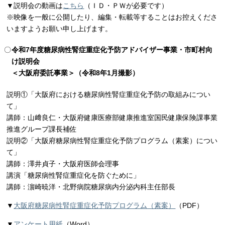
▼説明会の動画は
こちら
（ＩＤ・ＰＷが必要です）
※映像を一般に公開したり、編集・転載等することはお控えくださ
いますようお願い申し上げます。
令和7年度糖尿病性腎症重症化予防アドバイザー事業・市町村向
け説明会
＜大阪府委託事業＞（令和8年1月撮影）
説明①「大阪府における糖尿病性腎症重症化予防の取組みについ
て」
講師：山﨑良仁・大阪府健康医療部健康推進室国民健康保険課事業
推進グループ課長補佐
説明②「大阪府糖尿病性腎症重症化予防プログラム（素案）につい
て」
講師：澤井貞子・大阪府医師会理事
講演「糖尿病性腎症重症化を防ぐために」
講師：濵崎暁洋・北野病院糖尿病内分泌内科主任部長
▼
大阪府糖尿病性腎症重症化予防プログラム（素案）
（PDF）
▼
アンケート用紙
（Word）