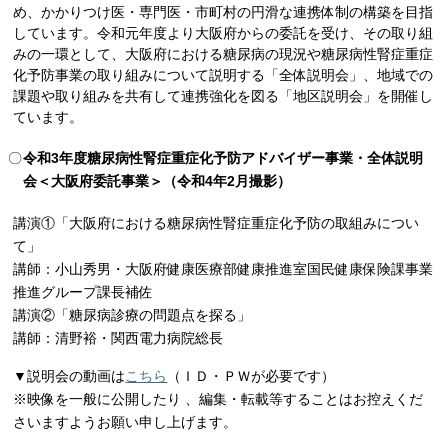
め、かかりつけ医・専門医・市町村の円滑な連携体制の構築を目指
しています。令和元年度より大阪府からの委託を受け、その取り組
みの一環として、大阪府における糖尿病の現況や糖尿病性腎症重症
化予防事業の取り組みについて説明する「全体説明会」、地域での
課題や取り組みを共有して連携強化を図る「地区説明会」を開催し
ています。
令和3年度糖尿病性腎症重症化予防アドバイザー事業・全体説明
会＜大阪府委託事業＞（令和4年2月撮影）
講演①「大阪府における糖尿病性腎症重症化予防の取組みについ
て」
講師：小山秀男・大阪府健康医療部健康推進室国民健康保険課事業
推進グループ課長補佐
講演②「糖尿病診療の問題点を探る」
講師：清野裕・関西電力病院総長
▼説明会の動画は
こちら
（ＩＤ・ＰＷが必要です）
※映像を一般に公開したり 、編集・転載等することはお控えくだ
さいますようお願い申し上げます。