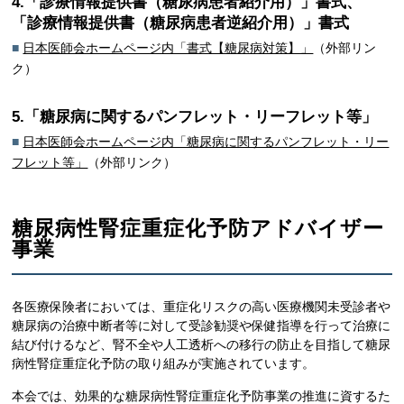
4.「診療情報提供書（糖尿病患者紹介用）」書式、
「診療情報提供書（糖尿病患者逆紹介用）」書式
■
日本医師会ホームページ内「書式【糖尿病対策】」
（外部リン
ク）
5.「糖尿病に関するパンフレット・リーフレット等」
■
日本医師会ホームページ内「糖尿病に関するパンフレット・リー
フレット等」
（外部リンク）
糖尿病性腎症重症化予防アドバイザー
事業
各医療保険者においては、重症化リスクの高い医療機関未受診者や
糖尿病の治療中断者等に対して受診勧奨や保健指導を行って治療に
結び付けるなど、腎不全や人工透析への移行の防止を目指して糖尿
病性腎症重症化予防の取り組みが実施されています。
本会では、効果的な糖尿病性腎症重症化予防事業の推進に資するた