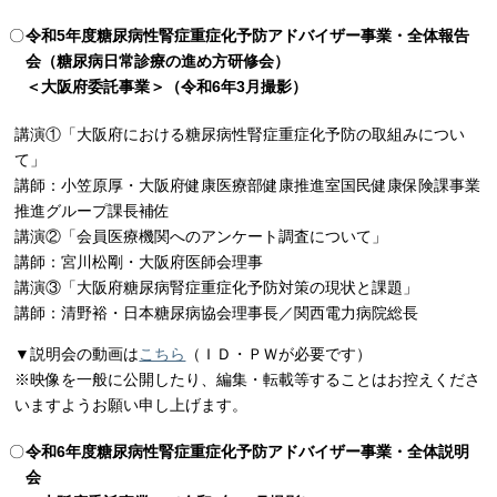
令和5年度糖尿病性腎症重症化予防アドバイザー事業・全体報告
会（糖尿病日常診療の進め方研修会）
＜大阪府委託事業＞（令和6年3月撮影）
講演①「大阪府における糖尿病性腎症重症化予防の取組みについ
て」
講師：小笠原厚・大阪府健康医療部健康推進室国民健康保険課事業
推進グループ課長補佐
講演②「会員医療機関へのアンケート調査について」
講師：宮川松剛・大阪府医師会理事
講演③「大阪府糖尿病腎症重症化予防対策の現状と課題」
講師：清野裕・日本糖尿病協会理事長／関西電力病院総長
▼説明会の動画は
こちら
（ＩＤ・ＰＷが必要です）
※映像を一般に公開したり、編集・転載等することはお控えくださ
いますようお願い申し上げます。
令和6年度糖尿病性腎症重症化予防アドバイザー事業・全体説明
会