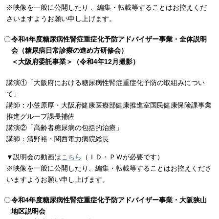
※映像を一般に公開したり 、編集・転載等することはお控えくだ
さいますようお願い申し上げます。
令和4年度糖尿病性腎症重症化予防アドバイザー事業・全体説明
会（糖尿病日常診療の進め方研修会）
＜大阪府委託事業＞（令和4年12月撮影）
講演①「大阪府における糖尿病性腎症重症化予防の取組みについ
て」
講師：小笠原厚・大阪府健康医療部健康推進室国民健康保険課事業
推進グループ課長補佐
講演②「高齢者糖尿病の包括的治療」
講師：清野裕・関西電力病院総長
▼説明会の動画は
こちら
（ＩＤ・ＰＷが必要です）
※映像を一般に公開したり、編集・転載等することはお控えくださ
いますようお願い申し上げます。
令和4年度糖尿病性腎症重症化予防アドバイザー事業・大阪狭山
地区説明会