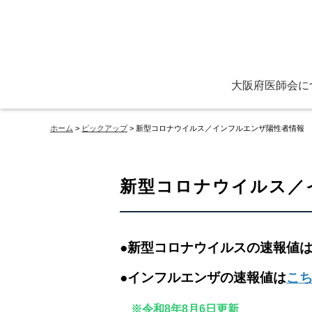
大阪府医師会に
ごあいさつ
役員と定款
主な活動
保健医療センター
看護専門学校各種証
ホーム
>
ピックアップ
> 新型コロナウイルス／インフルエンザ陽性者情報
新型コロナウイルス／
●新型コロナウイルスの速報値
●インフルエンザの速報値は
こ
※令和8年8月6日更新