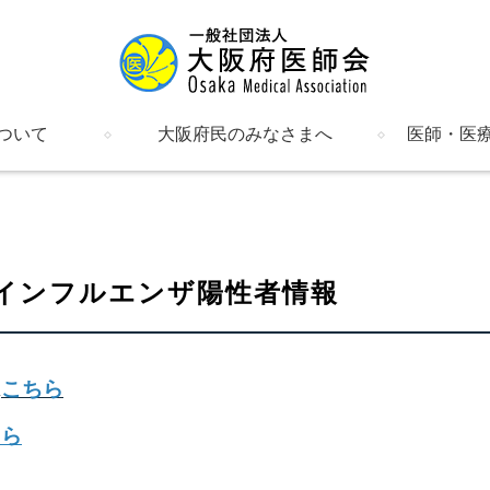
ついて
大阪府民のみなさまへ
医師・医
明書など
催し物のご案内
健康情報
医療機関の検索
府内の郡市区等医師会
関係機関・団体一覧
新着情報・
入会のご案
会員のペー
研修会
会報・府医
在宅医療
介護保険・
日医かかり
日医認定健
母体保護法
ALS大阪
女性（男性
勤務医部会
産業医部会
学校医部会
労災部会
臨床検査精
文書ライブ
インフルエンザ陽性者情報
は
こちら
ちら