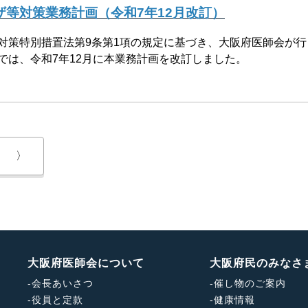
等対策業務計画（令和7年12月改訂）
対策特別措置法第9条第1項の規定に基づき、大阪府医師会が
では、令和7年12月に本業務計画を改訂しました。
〉
大阪府医師会について
大阪府民のみなさ
-
会長あいさつ
-
催し物のご案内
-
役員と定款
-
健康情報