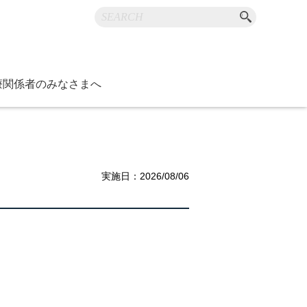
療関係者のみなさまへ
お知らせ
内
ジ
ニュースなど
障害・福祉
つけ医機能研修制度
康スポーツ医
）医師支援事業
度管理調査
ラリ
実施日：2026/08/06