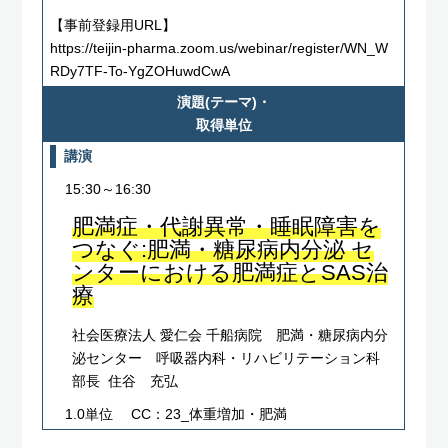
【事前登録用URL】
https://teijin-pharma.zoom.us/webinar/register/WN_W
RDy7TF-To-YgZOHuwdCwA
演題(テーマ)・
取得単位
講演
15:30～16:30
肥満症・代謝異常・睡眠障害を
つなぐ:肥満・糖尿病内分泌 セ
ンターにおける肥満症とSAS治
療
社会医療法人 愛仁会 千船病院 肥満・糖尿病内分
泌センター 呼吸器内科・リハビリテーション科
部⾧ 住谷 充弘
1.0単位
CC：23_体重増加・肥満