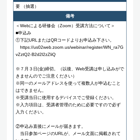
要
（抽選）
備考
＜Webによる研修会（Zoom）受講方法について＞
■申込み
①下記URLまたはQRコードよりお申込み下さい。
https://us02web.zoom.us/webinar/register/WN_ra7G
vZztQ2-B2d2l2zZliQ
※７月３日(金)締切。（以後、Web受講は申し込みがで
きませんのでご注意ください）
※同一のメールアドレスを使って複数人が申込むこと
はできません。
※受講当日に使用するデバイスでご登録ください。
※入力項目は、受講者管理のために必要ですので必ず
入力ください。
②申込み直後にメールが届きます。
当日参加ページのURLが、メール文面に掲載されて