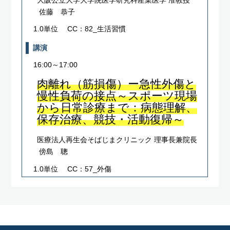
佐藤 恭子
1.0単位
CC：82_生活習慣
講演
16:00～17:00
肉離れ（筋損傷）ー急性外傷と
慢性負荷の接点～スポーツ現場
から日常診療まで：病態理解、
保存治療、競技・活動復帰～
医療法人再生会そばじまクリニック 理事長兼院長
傍島 聰
1.0単位
CC：57_外傷