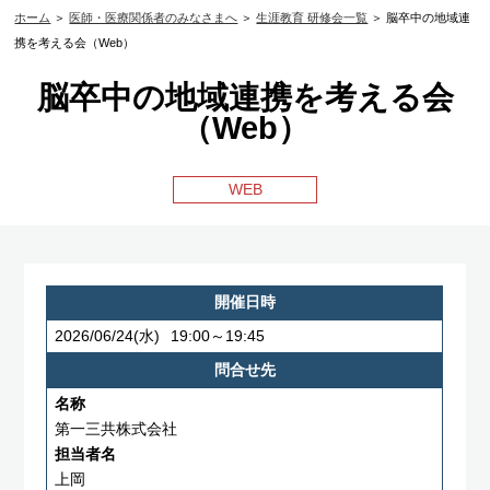
ホーム
＞
医師・医療関係者のみなさまへ
＞
生涯教育 研修会一覧
＞ 脳卒中の地域連
携を考える会（Web）
脳卒中の地域連携を考える会
（Web）
WEB
開催日時
2026/06/24
(水)
19:00～19:45
問合せ先
名称
第一三共株式会社
担当者名
上岡