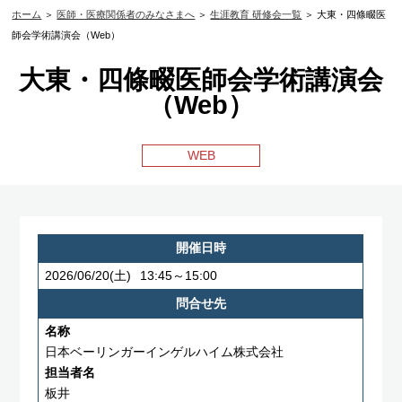
ホーム
＞
医師・医療関係者のみなさまへ
＞
生涯教育 研修会一覧
＞ 大東・四條畷医
師会学術講演会（Web）
大東・四條畷医師会学術講演会
（Web）
WEB
開催日時
2026/06/20
(土)
13:45～15:00
問合せ先
名称
日本ベーリンガーインゲルハイム株式会社
担当者名
板井