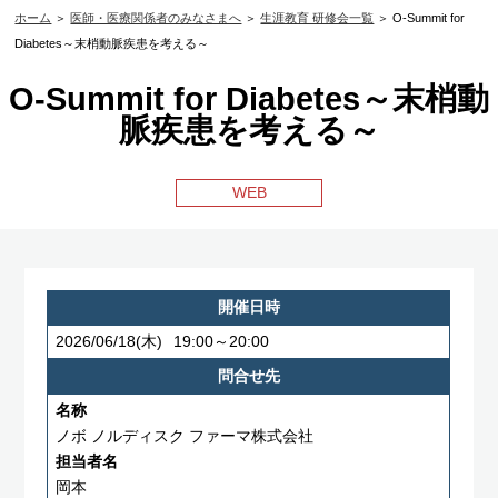
ホーム
＞
医師・医療関係者のみなさまへ
＞
生涯教育 研修会一覧
＞ O-Summit for
Diabetes～末梢動脈疾患を考える～
O-Summit for Diabetes～末梢動
脈疾患を考える～
WEB
開催日時
2026/06/18
(木)
19:00～20:00
問合せ先
名称
ノボ ノルディスク ファーマ株式会社
担当者名
岡本