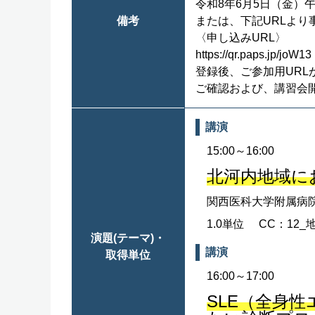
令和8年6月5日（金）午
備考
または、下記URLよ
〈申し込みURL〉
https://qr.paps.jp/joW13
登録後、ご参加用UR
ご確認および、講習会
講演
15:00～16:00
北河内地域に
関西医科大学附属病
1.0単位
CC：12_
演題(テーマ)・
講演
取得単位
16:00～17:00
SLE（全身