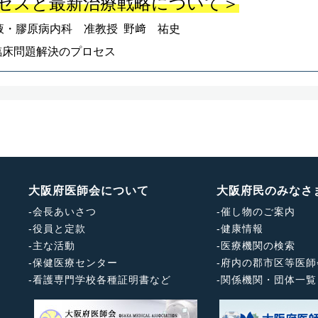
セスと最新治療戦略について＞
液・膠原病内科 准教授 野﨑 祐史
_臨床問題解決のプロセス
大阪府医師会について
大阪府民のみなさ
-
会長あいさつ
-
催し物のご案内
-
役員と定款
-
健康情報
-
主な活動
-
医療機関の検索
-
保健医療センター
-
府内の郡市区等医師
-
看護専門学校各種証明書など
-
関係機関・団体一覧