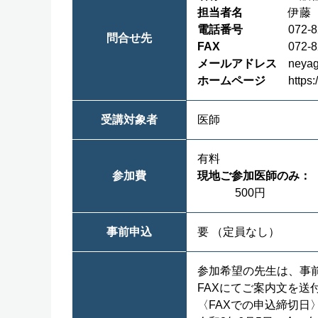
担当者名
伊藤
電話番号
072-8
問合せ先
FAX
072-8
メールアドレス
neyag
ホームページ
https:
受講対象者
医師
有料
参加費
現地ご参加医師のみ：
500円
事前申込
要
（定員なし）
参加希望の先生は、事
FAXにてご案内文を送
〈FAXでの申込締切日