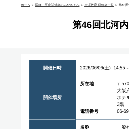
ホーム
＞
医師・医療関係者のみなさまへ
＞
生涯教育 研修会一覧
＞ 第46
第46回北河
開催日時
2026/06/06
(土)
14:55～
所在地
〒570
大阪府
開催場所
ホテ
3階
電話番号
06-69
名称
一般