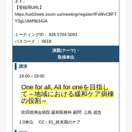
ます。
【登録用URL】
https://us02web.zoom.us/meeting/register/IFsWvCBFT
YSgLUkM9b34JA
ミーティングID： 826 5704 5093
パスコード ： 0618
演題(テーマ)・
取得単位
講演
18:00～19:00
One for all, All for oneを目指し
て～地域における緩和ケア病棟
の役割～
吹田徳洲会病院 緩和医療科 顧問 上島 成也
1.0単位
CC：81_終末期のケア