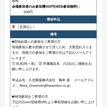
有料
会場参加者のみ参加費500円(WEB参加無料)：
500円
事前申込
要
（定員なし）
備考
■現地会場への参加をご希望の方
現地参加人数を把握させて頂くため、大変恐れ入りま
すが、現地での参加をご希望の方は下記のメールアド
レスまで
① 氏名(性＋名)、② 所属施設名 の2点のご連絡をお
願い申し上げます。
申込み先：久光製薬株式会社 梅本 成 メールアドレ
ス： Akira_Umemoto@hisamitsu.co.jp
■WEB参加をご希望の方
下記のZoom登録用URLより事前登録をお願い申し上げ