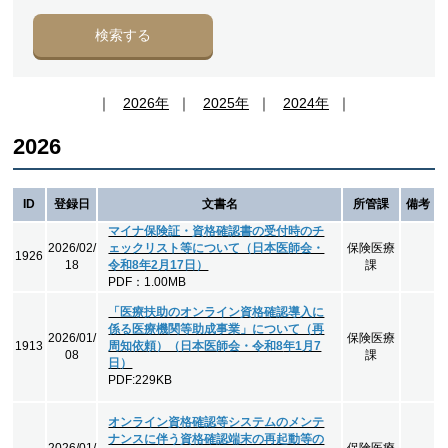
検索する
｜
2026年
｜
2025年
｜
2024年
｜
2026
ID
登録日
文書名
所管課
備考
マイナ保険証・資格確認書の受付時のチ
2026/02/
ェックリスト等について（日本医師会・
保険医療
1926
18
令和8年2月17日）
課
PDF：1.00MB
「医療扶助のオンライン資格確認導入に
係る医療機関等助成事業」について（再
2026/01/
保険医療
1913
周知依頼）（日本医師会・令和8
年1月7
08
課
日
）
PDF:229KB
オンライン資格確認等システムのメンテ
ナンスに伴う資格確認端末の再起動等の
2026/01/
保険医療