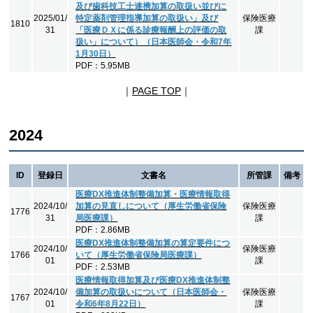
及び歯科技工士連携加算の取扱い並びに
2025/01/
特定薬剤管理指導加算の取扱い」及び
保険医療
1810
31
「医療ＤＸに係る診療報酬上の評価の取
課
扱い」について）（日本医師会・令和7年
1月30日）
PDF：5.95MB
｜
PAGE TOP
｜
2024
ID
登録日
文書名
所管課
備考
医療DX推進体制整備加算・医療情報取得
2024/10/
加算の見直しについて（厚生労働省保険
保険医療
1776
31
局医療課）
課
PDF：2.86MB
医療DX推進体制整備加算の算定要件につ
2024/10/
保険医療
1766
いて（厚生労働省保険局医療課）
01
課
PDF：2.53MB
医療情報取得加算及び医療DX推進体制整
2024/10/
備加算の取扱いについて（日本医師会・
保険医療
1767
01
令和6年8月22日）
課