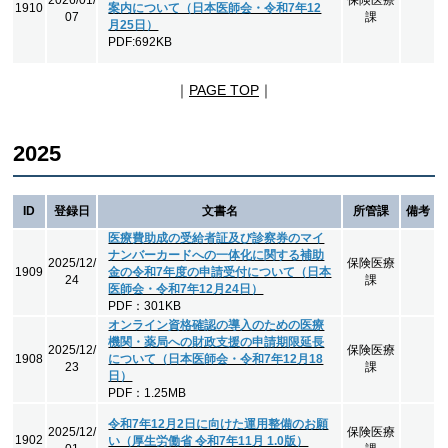
1910
案内について（日本医師会・令和7年12
07
課
月25日）
PDF:692KB
｜
PAGE TOP
｜
2025
ID
登録日
文書名
所管課
備考
医療費助成の受給者証及び診察券のマイ
ナンバーカードへの一体化に関する補助
2025/12/
保険医療
1909
金の令和7年度の申請受付について（日本
24
課
医師会・令和7年12月24日）
PDF：301KB
オンライン資格確認の導入のための医療
機関・薬局への財政支援の申請期限延長
2025/12/
保険医療
1908
について（日本医師会・令和7年12月18
23
課
日）
PDF：1.25MB
令和7年12月2日に向けた運用整備のお願
2025/12/
保険医療
1902
い（厚生労働省 令和7年11月 1.0版）