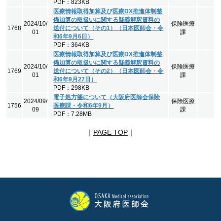
PDF：823KB
医療情報取得加算及び医療DX推進体制整
備加算の取扱いに関する疑義解釈資料の
2024/10/
保険医療
1768
送付について（その1）（日本医師会・令
01
課
和6年9月6日）
PDF：364KB
医療情報取得加算及び医療DX推進体制整
備加算の取扱いに関する疑義解釈資料の
2024/10/
保険医療
1769
送付について（その2）（日本医師会・令
01
課
和6年9月27日）
PDF：298KB
電子処方箋について（大阪府医師会保険
2024/09/
保険医療
1756
医療課・令和6年9月）
09
課
PDF：7.28MB
｜
PAGE TOP
｜