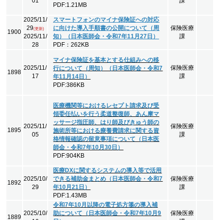
01
課
PDF:1.21MB
2025/11/
スマートフォンのマイナ保険証への対応
29
に向けた導入手順書の公開について（周
保険医療
(更新)
1900
2025/11/
知）（日本医師会・令和7年11月27日）
課
28
PDF：262KB
マイナ保険証を基本とする仕組みへの移
2025/11/
保険医療
行について（周知）（日本医師会・令和7
1898
17
課
年11月14日）
PDF:386KB
医療機関等におけるレセプト請求及び受
領委任払いを行う柔道整復師、あん摩マ
ッサージ指圧師、はり師及びきゅう師の
2025/11/
保険医療
1895
施術所等における療養費請求に関する資
05
課
格情報確認の留意事項について（日本医
師会・令和7年10月30日）
PDF:904KB
医療DXに関するシステムの導入等で活用
2025/10/
できる補助金まとめ（日本医師会・令和7
保険医療
1892
29
年10月21日）
課
PDF:1.43MB
令和7年10月以降の電子処方箋の導入補
2025/10/
助について（日本医師会・令和7年10月9
保険医療
1889