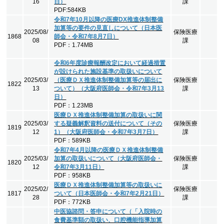
16
日）
課
PDF:584KB
令和7年10月以降の医療DX推進体制整備
加算等の要件の見直しについて（日本医
2025/08/
保険医療
1868
師会・令和7年8月7日）
08
課
PDF：1.74MB
令和6年度診療報酬改定において経過措置
が設けられた施設基準の取扱いについて
2025/03/
（医療ＤＸ推進体制整備加算等の届出に
保険医療
1822
13
ついて）（大阪府医師会・令和7年3月13
課
日）
PDF：1.23MB
医療ＤＸ推進体制整備加算の取扱いに関
2025/03/
する疑義解釈資料の送付について（その
保険医療
1819
12
1）（大阪府医師会・令和7年3月7日）
課
PDF：589KB
令和7年4月以降の医療ＤＸ推進体制整備
2025/03/
加算の取扱いについて（大阪府医師会・
保険医療
1820
12
令和7年3月11日）
課
PDF：958KB
医療ＤＸ推進体制整備加算等の取扱いに
2025/02/
保険医療
1817
ついて（日本医師会・令和7年2月21日）
28
課
PDF：772KB
中医協諮問・答申について（「入院時の
食費基準額の取扱い、口腔機能指導加算