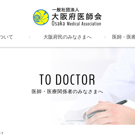
ついて
大阪府民のみなさまへ
医師・医
明書など
催し物のご案内
健康情報
医療機関の検索
府内の郡市区等医師会
関係機関・団体一覧
新着情報・
入会のご案
会員のペー
研修会
会報・府医
在宅医療
介護保険・
日医かかり
日医認定健
母体保護法
ALS大阪
女性（男性
勤務医部会
産業医部会
学校医部会
労災部会
臨床検査精
文書ライブ
TO DOCTOR
医師・医療関係者のみなさまへ
か？