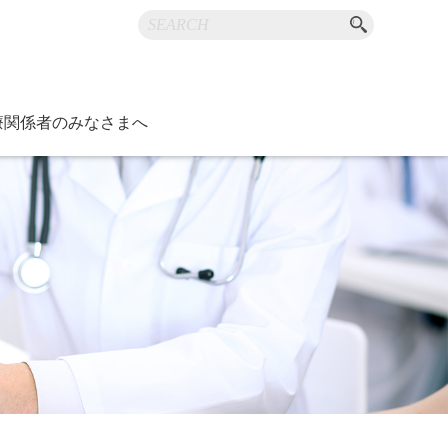
療関係者のみなさまへ
お知らせ
内
ジ
ニュースなど
障害・福祉
つけ医機能研修制度
康スポーツ医
）医師支援事業
度管理調査
ラリ