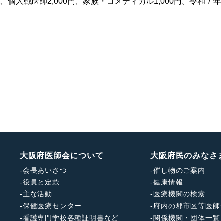
、個人戦医師2,000円、家族・コメディカル1,000円。令和７
大阪府医師会について
大阪府民のみなさ
-
会長あいさつ
-
催し物のご案内
-
役員と定款
-
健康情報
-
主な活動
-
医療機関の検索
-
保健医療センター
-
府内の郡市区等医師
-
看護専門学校各種証明書など
-
関係機関・団体一覧