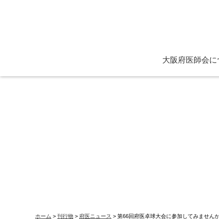
大阪府医師会に
ごあいさつ
役員と定款
主な活動
保健医療センター
看護専門学校各種証
ホーム
>
刊行物
>
府医ニュース
> 第66回府医卓球大会に参加してみません