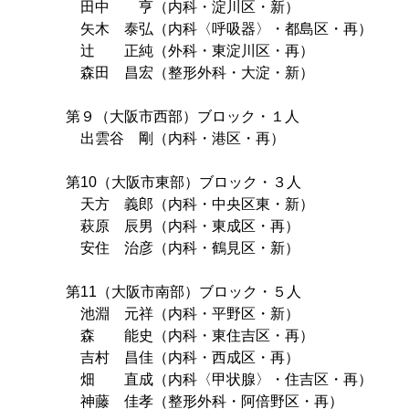
田中 亨（内科・淀川区・新）
矢木 泰弘（内科〈呼吸器〉・都島区・再）
辻 正純（外科・東淀川区・再）
森田 昌宏（整形外科・大淀・新）
第９（大阪市西部）ブロック・１人
出雲谷 剛（内科・港区・再）
第10（大阪市東部）ブロック・３人
天方 義郎（内科・中央区東・新）
萩原 辰男（内科・東成区・再）
安住 治彦（内科・鶴見区・新）
第11（大阪市南部）ブロック・５人
池淵 元祥（内科・平野区・新）
森 能史（内科・東住吉区・再）
吉村 昌佳（内科・西成区・再）
畑 直成（内科〈甲状腺〉・住吉区・再）
神藤 佳孝（整形外科・阿倍野区・再）