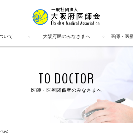
ついて
大阪府民のみなさまへ
医師・医
明書など
催し物のご案内
健康情報
医療機関の検索
府内の郡市区等医師会
関係機関・団体一覧
新着情報・
入会のご案
会員のペー
研修会
会報・府医
在宅医療
介護保険・
日医かかり
日医認定健
母体保護法
ALS大阪
女性（男性
勤務医部会
産業医部会
学校医部会
労災部会
臨床検査精
文書ライブ
TO DOCTOR
医師・医療関係者のみなさまへ
側代表）