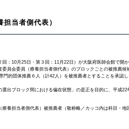
養担当者側代表）
：10月25日・第３回：11月22日）が大阪府医師会館で開
査委員会委員（療養担当者側代表）のブロックごとの被推薦候
び専門的団体推薦６人（計42人）を被推薦者とすることを承認し
選出ブロック間における偏在状態」の是正を目的に、平成22
療養担当者側代表）被推薦者（敬称略／カッコ内は科目・地