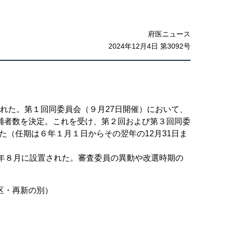
府医ニュース
2024年12月4日 第3092号
かれた。第１回同委員会（９月27日開催）において、
補者数を決定。これを受け、第２回および第３回同委
た（任期は６年１月１日からその翌年の12月31日ま
年８月に設置された。審査委員の異動や改選時期の
区・再新の別）