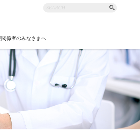
療関係者のみなさまへ
お知らせ
内
ジ
ニュースなど
障害・福祉
つけ医機能研修制度
康スポーツ医
）医師支援事業
度管理調査
ラリ