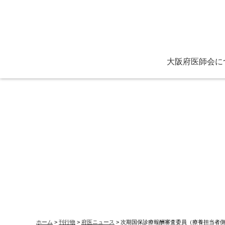
大阪府医師会に
ごあいさつ
役員と定款
主な活動
保健医療センター
看護専門学校各種証
ホーム
>
刊行物
>
府医ニュース
> 次期国保診療報酬審査委員（療養担当者