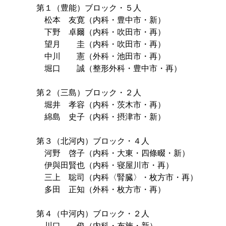
第１（豊能）ブロック・５人
松本 友寛（内科・豊中市・新）
下野 卓爾（内科・吹田市・再）
望月 圭（内科・吹田市・再）
中川 憲（外科・池田市・再）
堀口 誠（整形外科・豊中市・再）
第２（三島）ブロック・２人
堀井 孝容（内科・茨木市・再）
綿島 史子（内科・摂津市・新）
第３（北河内）ブロック・４人
河野 啓子（内科・大東・四條畷・新）
伊與田賢也（内科・寝屋川市・再）
三上 聡司（内科〈腎臓〉・枚方市・再）
多田 正知（外科・枚方市・再）
第４（中河内）ブロック・２人
川口 俊（内科・布施・新）